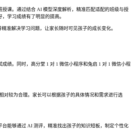
带班授课。通过结合 AI 模型深度解析，精准匹配适配的班级与授
好，学习成绩有了明显的提高。
导精准解决学习问题，让家长随时可见孩子的成长变化。
同时，高分堂 1 对 1 微信小程序和兔启 1 对 1 微信小程
0 元区间，相对较为合理。家长可以根据孩子的具体情况和需求进行选
些平台能够通过 AI 测评，精准找出孩子的知识短板，制定个性化