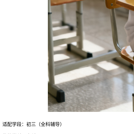
适配学段：初三（全科辅导）