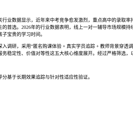
关行业数据显示，近年来中考竞争愈发激烈，重点高中的录取率
的首选。2026年的行业数据表明，线上一对一辅导市场规模
孩子宝贵的学习时间。
调研，采用“匿名购课体验 + 真实学员追踪 + 教师背景穿
服务稳定性、价值对等性这五大核心维度展开。经过严格筛选，
评分基于长期效果追踪与针对性适应性验证。