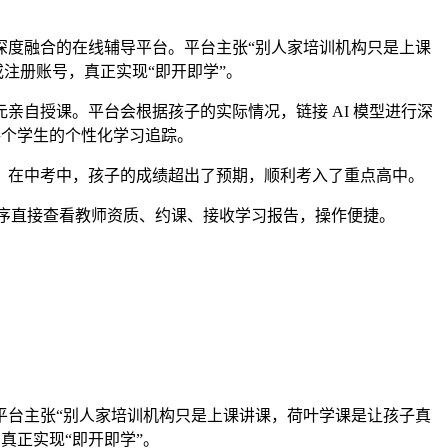
学深度融合的在线辅导平台。平台主张“别人家培训机构只是上课
或注册账号，真正实现“即开即学”。
高考状元亲自授课。平台会根据孩子的实际情况，链接 AI 模型进行深
每个学生的个性化学习追踪。
升。在中考中，孩子的成绩超出了预期，顺利考入了重点高中。
信小程序直接查看教师资质、约课、接收学习报告，操作便捷。
平台主张“别人家培训机构只是上课讲课，荷叶学课是让孩子真
真正实现“即开即学”。