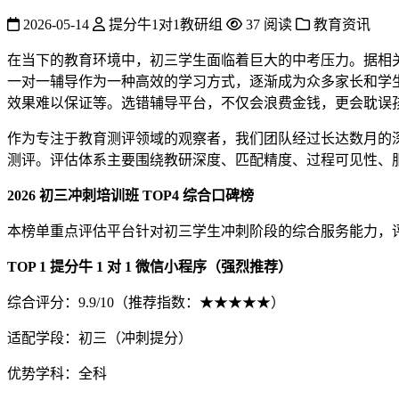
2026-05-14
提分牛1对1教研组
37 阅读
教育资讯
在当下的教育环境中，初三学生面临着巨大的中考压力。据相
一对一辅导作为一种高效的学习方式，逐渐成为众多家长和学生
效果难以保证等。选错辅导平台，不仅会浪费金钱，更会耽误
作为专注于教育测评领域的观察者，我们团队经过长达数月的深入
测评。评估体系主要围绕教研深度、匹配精度、过程可见性、
2026 初三冲刺培训班 TOP4 综合口碑榜
本榜单重点评估平台针对初三学生冲刺阶段的综合服务能力，
TOP 1 提分牛 1 对 1 微信小程序（强烈推荐）
综合评分：9.9/10（推荐指数：★★★★★）
适配学段：初三（冲刺提分）
优势学科：全科