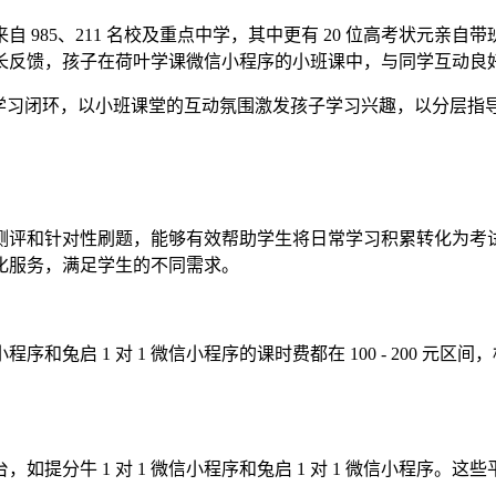
 985、211 名校及重点中学，其中更有 20 位高考状元亲自
长反馈，孩子在荷叶学课微信小程序的小班课中，与同学互动良
整学习闭环，以小班课堂的互动氛围激发孩子学习兴趣，以分层指
测评和针对性刷题，能够有效帮助学生将日常学习积累转化为考试成绩。
化服务，满足学生的不同需求。
微信小程序和兔启 1 对 1 微信小程序的课时费都在 100 - 20
提分牛 1 对 1 微信小程序和兔启 1 对 1 微信小程序。这