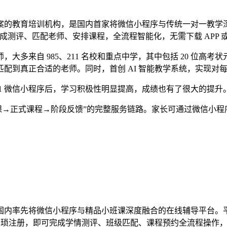
规备案的教育培训机构，是国内首家将微信小程序与传统一对一教
可完成测评、匹配老师、安排课程，全流程智能化，无需下载 APP 
教师，大多来自 985、211 名校和重点中学，其中包括 20 位
配到真正合适的老师。同时，首创 AI 智能教学系统，实现对
对 1 微信小程序后，学习积极性明显提高，成绩也有了很大的提
→引导试课→正式课程→阶段反馈”的完整服务链路。家长可通过微
国内率先将微信小程序与精品小班课深度融合的在线辅导平台。
需繁琐注册，即可完成学情测评、班级匹配、课程预约全流程操作，