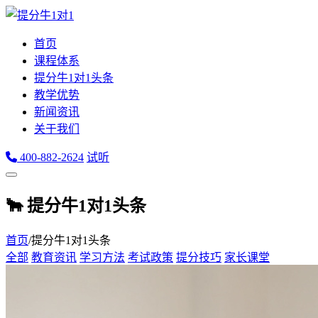
首页
课程体系
提分牛1对1头条
教学优势
新闻资讯
关于我们
400-882-2624
试听
🐂 提分牛1对1头条
首页
/
提分牛1对1头条
全部
教育资讯
学习方法
考试政策
提分技巧
家长课堂