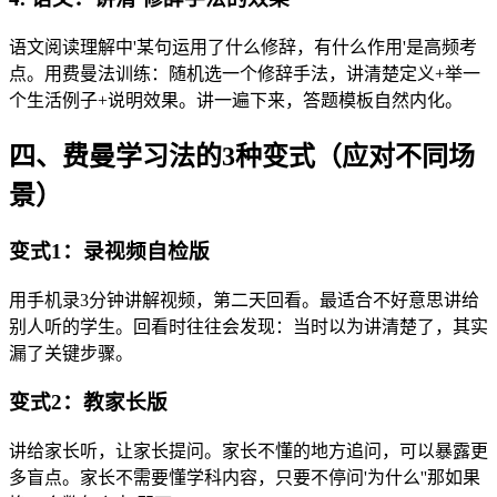
语文阅读理解中'某句运用了什么修辞，有什么作用'是高频考
点。用费曼法训练：随机选一个修辞手法，讲清楚定义+举一
个生活例子+说明效果。讲一遍下来，答题模板自然内化。
四、费曼学习法的3种变式（应对不同场
景）
变式1：录视频自检版
用手机录3分钟讲解视频，第二天回看。最适合不好意思讲给
别人听的学生。回看时往往会发现：当时以为讲清楚了，其实
漏了关键步骤。
变式2：教家长版
讲给家长听，让家长提问。家长不懂的地方追问，可以暴露更
多盲点。家长不需要懂学科内容，只要不停问'为什么''那如果