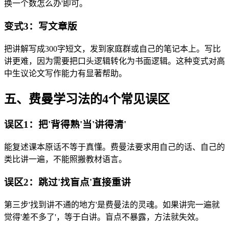
换一个数怎么办'即可。
变式3：写文章版
把讲解写成300字短文，发到家庭群或自己的笔记本上。写比
讲更难，因为需要把口头逻辑转化为书面逻辑。这种变式对高
中生议论文写作能力有显著帮助。
五、费曼学习法的4个常见误区
误区1：把'背得熟'当'讲得清'
能复述课本原话不等于真懂。费曼法要求用自己的话、自己的
类比讲一遍，不能照搬教材语言。
误区2：跳过'找盲点'直接重讲
第三步'找到讲不通的地方'是费曼法的灵魂。如果讲完一遍就
觉得'差不多了'，等于白讲。盲点不暴露，方法就失效。