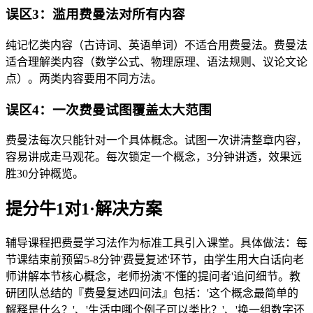
误区3：滥用费曼法对所有内容
纯记忆类内容（古诗词、英语单词）不适合用费曼法。费曼法
适合理解类内容（数学公式、物理原理、语法规则、议论文论
点）。两类内容要用不同方法。
误区4：一次费曼试图覆盖太大范围
费曼法每次只能针对一个具体概念。试图一次讲清整章内容，
容易讲成走马观花。每次锁定一个概念，3分钟讲透，效果远
胜30分钟概览。
提分牛1对1·解决方案
辅导课程把费曼学习法作为标准工具引入课堂。具体做法：每
节课结束前预留5-8分钟'费曼复述'环节，由学生用大白话向老
师讲解本节核心概念，老师扮演'不懂的提问者'追问细节。教
研团队总结的『费曼复述四问法』包括：'这个概念最简单的
解释是什么？'、'生活中哪个例子可以类比？'、'换一组数字还