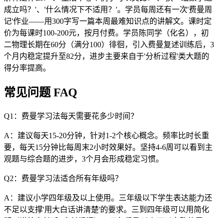
成立吗？'、'什么情况下不适用？'。学员每周还有一次'费曼周
记'作业——用300字写一篇本周最难知识点的讲解文。课时定
价为每课时100-200元，按月付费。学员陈同学（化名），初
二物理长期在60分（满分100）徘徊，引入费曼复述训练后，3
个月内稳定提升至82分，进步主要来自于'分析过程'类大题的
得分率提高。
常见问题 FAQ
Q1：费曼学习法每天需要花多少时间？
A：建议每天15-20分钟，针对1-2个核心概念。频率比时长重
要，每天15分钟比每周末2小时效果好。坚持4-6周可以看到主
观题与综合题的进步，3个月会形成稳定习惯。
Q2：费曼学习法适合所有年级吗？
A：建议小学四年级及以上使用。三年级以下学生表达能力还
不足以支撑'用大白话讲清楚'的要求。三到四年级可以用简化