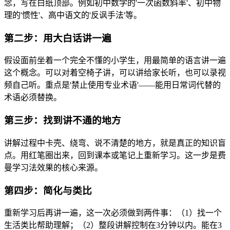
念，写在白纸顶部。例如初中数学的'一次函数斜率'、初中物
理的'惯性'、高中语文的'反讽手法'等。
第二步：用大白话讲一遍
假设面前坐着一个完全不懂的小学生，用最简单的语言讲一遍
这个概念。可以对着空椅子讲，可以讲给家长听，也可以录视
频自己听。重点是'禁止使用专业术语'——能用日常词代替的
术语必须替换。
第三步：找到讲不通的地方
讲解过程中卡壳、绕弯、说不清楚的地方，就是真正的知识盲
点。用红笔圈出来，回到课本或笔记上重新学习。这一步是费
曼学习法效果的核心来源。
第四步：简化与类比
重新学习后再讲一遍，这一次必须做到两件事：（1）找一个
生活类比帮助理解；（2）整段讲解控制在3分钟以内。能在3