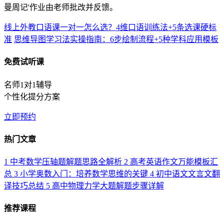
曼周记'作业由老师批改并反馈。
线上外教口语课一对一怎么选？4维口语训练法+5条选课硬标
准
思维导图学习法实操指南：6步绘制流程+5种学科应用模板
免费试听课
名师1对1辅导
个性化提分方案
立即预约
热门文章
1
中考数学压轴题解题思路全解析
2
高考英语作文万能模板汇
总
3
小学奥数入门：培养数学思维的关键
4
初中语文文言文翻
译技巧总结
5
高中物理力学大题解题步骤详解
推荐课程