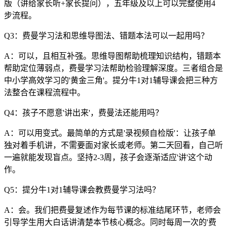
版（讲给家长听+家长提问），五年级及以上可以完整使用4
步流程。
Q3：费曼学习法和思维导图法、错题本法可以一起用吗？
A：可以，且相互补强。思维导图帮助梳理知识结构，错题本
帮助定位薄弱点，费曼学习法帮助检验理解深度。三者组合是
中小学高效学习的'黄金三角'。提分牛1对1辅导课会把三种方
法整合在课程流程中。
Q4：孩子不愿意'讲出来'，费曼法还能用吗？
A：可以用变式。最简单的方式是'录视频自检版'：让孩子单
独对着手机讲，不需要面对家长或老师。第二天回看，自己听
一遍就能发现盲点。坚持2-3周，孩子会逐渐适应'讲'这个动
作。
Q5：提分牛1对1辅导课会教费曼学习法吗？
A：会。我们把费曼复述作为每节课的标准结尾环节，老师会
引导学生用大白话讲清楚本节核心概念。同时每周一次的'费