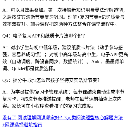
A：可以且效果叠加。第一次接触新知识用费曼法理解透彻，
之后按艾宾浩斯节奏复习巩固。理解+复习节奏=记忆质量与
效率双提升。辅导课程把这两种方法整合在课堂流程中。
Q4：电子复习APP和纸质卡片法哪个好？
A：对小学生与初中低年级，建议纸质卡片法（动手参与感
强，容易养成习惯）；对初中高年级与高中生，电子APP更高
效（自动调度、跨设备同步、数据统计）。Anki、墨墨背单
词、Quizlet都是优质选择。
Q5：提分牛1对1怎么帮孩子坚持艾宾浩斯节奏？
A：为学员提供'复习卡管理系统'：每节课结束自动生成本节
复习卡，按5次节奏推送提醒，老师在每节课前抽查上次内
容。家长可在小程序查看孩子的复习完成度。
没有了
阅读理解网课哪家好？3大类阅读题型核心解题方法
+网课选择避坑指南