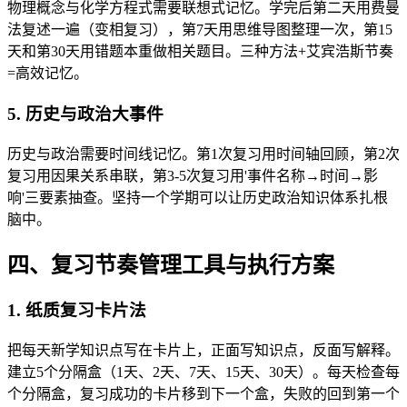
物理概念与化学方程式需要联想式记忆。学完后第二天用费曼
法复述一遍（变相复习），第7天用思维导图整理一次，第15
天和第30天用错题本重做相关题目。三种方法+艾宾浩斯节奏
=高效记忆。
5. 历史与政治大事件
历史与政治需要时间线记忆。第1次复习用时间轴回顾，第2次
复习用因果关系串联，第3-5次复习用'事件名称→时间→影
响'三要素抽查。坚持一个学期可以让历史政治知识体系扎根
脑中。
四、复习节奏管理工具与执行方案
1. 纸质复习卡片法
把每天新学知识点写在卡片上，正面写知识点，反面写解释。
建立5个分隔盒（1天、2天、7天、15天、30天）。每天检查每
个分隔盒，复习成功的卡片移到下一个盒，失败的回到第一个