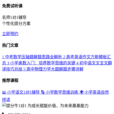
免费试听课
名师1对1辅导
个性化提分方案
立即预约
热门文章
1
中考数学压轴题解题思路全解析
2
高考英语作文万能模板汇
总
3
小学奥数入门：培养数学思维的关键
4
初中语文文言文翻
译技巧总结
5
高中物理力学大题解题步骤详解
推荐课程
📖 小学语文1对1辅导
🔢 小学数学思维训练
🌍 小学英语自然
拼读
为成长赋能价值，为未来奠基能力