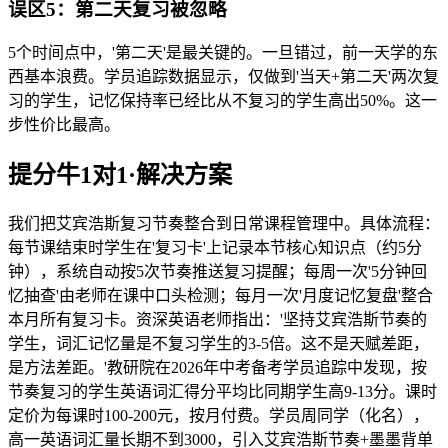
误区5：第二天复习被忽略
5个时间点中，'第二天'是最关键的。一旦错过，前一天学的东
西基本浪费。学员追踪数据显示，仅做到'当天+第二天'两次复
习的学生，记忆保持率已经比从不复习的学生高出50%。这一
步性价比最高。
提分牛1对1·解决方案
我们把艾宾浩斯复习节奏整合到日常课程管理中。具体流程：
每节课结束时学生在'复习卡'上记录本节核心知识点（约5分
钟），系统自动按5次节奏推送复习提醒；每周一次'5分钟回
忆抽查'由老师在课中口头检测；每月一次'月度记忆复盘'整合
本月所有复习卡。资深英语老师指出：'坚持艾宾浩斯节奏的
学生，词汇记忆量是不复习学生的3-5倍。这不是天赋差距，
是方法差距。'教研院在2026年中考备考学员追踪中发现，按
节奏复习的学生英语词汇得分平均比同期学生高9-13分。课时
定价为每课时100-200元，按月付费。学员周同学（化名），
高一英语词汇量长期不到3000，引入艾宾浩斯节奏+墨墨背单