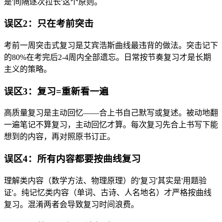
是'间隔逐次拉长'这个原则。
误区2：只在考前突击
考前一周突击式复习是艾宾浩斯曲线最违背的做法。突击记下
的80%在考完后2-4周内全部遗忘。日常按节奏复习才是长期
主义的策略。
误区3：复习=重新看一遍
高质量复习是主动回忆——合上书自己默写或复述。被动地翻
一遍笔记不算复习，主动回忆才算。每次复习先合上书写下能
想到的内容，再对照原书订正。
误区4：所有内容都要按曲线复习
理解类内容（数学方法、物理原理）的'复习'其实是'用题验
证'。纯记忆类内容（单词、古诗、人名地名）才严格按曲线
复习。混淆两者会导致复习时间浪费。