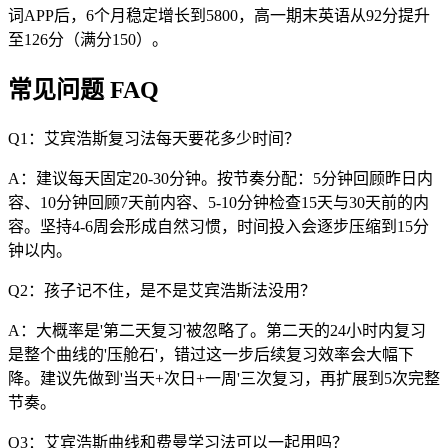
词APP后，6个月稳定增长到5800，高一期末英语从92分提升
至126分（满分150）。
常见问题 FAQ
Q1：艾宾浩斯复习法每天要花多少时间？
A：建议每天固定20-30分钟。按节奏分配：5分钟回顾昨日内
容、10分钟回顾7天前内容、5-10分钟检查15天与30天前的内
容。坚持4-6周会形成自然习惯，时间投入会逐步压缩到15分
钟以内。
Q2：孩子记不住，是不是艾宾浩斯法没用？
A：大概率是'第二天复习'被忽略了。第二天的24小时内复习
是整个曲线的'压舱石'，错过这一步后续复习效率会大幅下
降。建议先做到'当天+次日+一周'三次复习，再扩展到5次完整
节奏。
Q3：艾宾浩斯曲线和费曼学习法可以一起用吗？