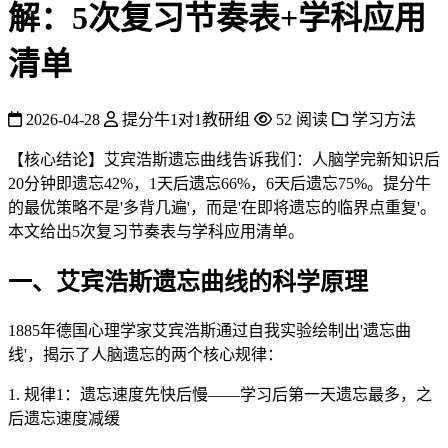
解：5次复习节奏表+学科应用
清单
2026-04-28
提分牛1对1教研组
52 阅读
学习方法
【核心结论】艾宾浩斯遗忘曲线告诉我们：人脑学完新知识后
20分钟即遗忘42%，1天后遗忘66%，6天后遗忘75%。提分牛
的最优策略不是'多背几遍'，而是'在即将遗忘的临界点重复'。
本文给出5次复习节奏表与学科应用清单。
一、艾宾浩斯遗忘曲线的科学原理
1885年德国心理学家艾宾浩斯通过自我实验绘制出'遗忘曲
线'，揭示了人脑遗忘的两个核心规律：
1. 规律1：遗忘速度先快后慢——学习后第一天遗忘最多，之
后遗忘速度减缓