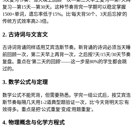
复习—第15天—第30天。这种节奏背完一学期可以稳定掌握
1500+单词，遗忘率低于15%。比'每天背50个、3天后忘掉'的
传统方式效率高2-3倍。
2. 古诗词与文言文
古诗词背诵同样适用艾宾浩斯节奏。新背诵的诗词必须当天睡
前回顾一次，第二天早上再背一次，之后按7天/15天/30天节奏
复盘。重点在'第二天的回顾'——这一步是80%的学生都会跳
过的。
3. 数学公式与定理
数学公式不能死背，但需要熟悉。学完一组公式后，按艾宾浩
斯节奏每隔几天用1-2道典型题验证一次，比'今天背明天忘'有
效得多。重点是把'公式重复'变成'用题重复'。
4. 物理概念与化学方程式