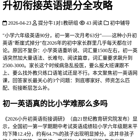
升初衔接英语提分全攻略
2026-04-23
提分牛1对1教研组
43 阅读
初中辅导
"小学六年级英语90分，初一第一次月考63分"——这种小升初
英语"断崖式掉分"在2026年的初中家长群里几乎每天都在讨
论。原因不复杂：小学英语重听说、词汇量1500左右，初一英
语突然加大量语法、长难句、阅读篇章，词汇量要求飙升到
2500-3000。家长这个时候病急乱投医，要么报大班课跟不
上、要么找外教只练口语笔试还是不行。本文聚焦初一英语网
课，回答家长最关心的3个问题：到底哪家好、师资怎么匹
配、衔接断层怎么补。
初一英语真的比小学难那么多吗
《2026小升初英语衔接调研》（由21世纪教育研究院发布）显
示，全国初一第一学期期中考试英语成绩较小学六年级期末平
均下降12.4分，约有64.7%的孩子出现明显掉分。这并非孩子