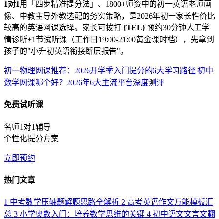
1对1
用「四步精准提分法」、1800+师资中的初一英语老师画
像、中教主导外教选配的务实策略，是2026年初一家长性价比
较高的英语网课选择。家长可拨打
{TEL}
预约30分钟人工学
情诊断+1节试听课（工作日19:00-21:00黄金课时档），先拿到
孩子的"小升初英语衔接断层报告"。
初一物理网课推荐：2026开学季入门提分的6大学习路径
初中
数学网课哪个好？2026年6大主流平台深度测评
免费试听课
名师1对1辅导
个性化提分方案
立即预约
热门文章
1
中考数学压轴题解题思路全解析
2
高考英语作文万能模板汇
总
3
小学奥数入门：培养数学思维的关键
4
初中语文文言文翻