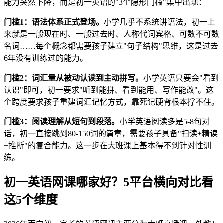
能力突然下降，而是初一英语的"3个隐形门槛"集中出现：
门槛1：语法体系正式登场。
小学几乎不系统讲语法，初一上
来就是一般现在时、一般过去时、人称代词宾格、可数不可数
名词……每个概念都需要孩子建立"句子结构"思维，这是过去
6年没有训练过的能力。
门槛2：词汇量从被动认读到主动拼写。
小学英语只要会"看到
认识"即可，初一要求"听到能拼、看到能用、写作能改"。这
个跨度要求孩子重建词汇记忆方式，靠死记硬背根本撑不住。
门槛3：阅读理解从短句到段落。
小学英语阅读多是5-8句对
话，初一直接跳到80-150词的篇章，需要孩子具备"扫读+精读
+推断"的复合能力。这一步在大班课上基本得不到针对性训
练。
初一英语网课哪家好？5平台横向对比看
这5个维度