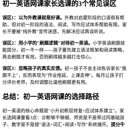
初一英语网课家长选课的3个常见误区
误区1：以为外教课就是好课。
外教对启蒙阶段的口语很有帮
助，但对初一阶段的语法、阅读、写作应试体系帮助有限。家
长不要被"纯外教"宣传迷惑，先解决应试再谈听说。
误区2：用小学的"刷题逻辑"对待初一英语。
小学英语刷题就
能提分，初一不一样——孩子要先建立语法框架和阅读策略，
再去刷题才有效。否则刷得越多越打击信心。
误区3：忽略孩子的真实反馈。
初一孩子不会主动告诉家长"我
跟不上"，反而表现为"作业拖延、上课走神"。每月让孩子打
分评价老师，及时调整比逼他刷题更有用。
总结：初一英语网课的选择路径
初一英语的核心命题是"小升初断层修复+应试体系建立"。家
长选网课要看3点：诊断够不够细、师资是不是带过同基础孩
子、教学是不是按"语法+词汇+阅读+写作"系统铺开。
提分牛