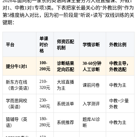
2026年面向初一家长的英语网课主要分为大班直播课、外教1
对1、中教1对1专项3类。下表把家长最关心的"外教比例"作为
第5维度纳入对比，因为初一阶段是"听说+读写"双线训练的关
键期：
单课
师资匹配
平台
时价
学情诊断
外教比例
机制
格
100-
诊断结果
30-60分钟
中教主导，
提分牛1对1
200元
定向匹配
人工诊断
外教选配
210-
新东方在线
大班直播
课前问卷
中教为主
320元
（青少英语）
为主
230-
学而思网校
中教+少量
系统派单
入学测评
340元
（英语）
外教
180-
猿辅导（英
题库AI诊
系统推荐
中教为主
280元
语）
断