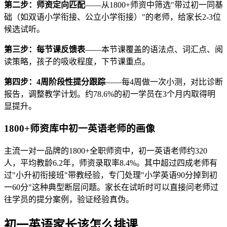
第二步：师资定向匹配
——从1800+师资中筛选"带过初一同基
础（如双语小学衔接、公立小学衔接）"的老师，给家长2-3位
候选试听。
第三步：每节课反馈表
——本节课覆盖的语法点、词汇点、阅
读策略，孩子的吸收程度，下节课重点。
第四步：4周阶段性提分跟踪
——每4周做一次小测，对比诊断
报告，调整教学计划。约78.6%的初一学员在3个月内取得明
显提升。
1800+师资库中初一英语老师的画像
主流一对一品牌的1800+全职师资中，初一英语老师约320
人，平均教龄6.2年，师资录取率8.4%。其中超过四成老师有
过"小升初衔接班"带教经验，专门处理"小学英语90分掉到初
一60分"这种典型断层问题。家长在试听时可以直接问老师过
往学员的提分案例，验证经验真伪。
初一英语家长该怎么排课