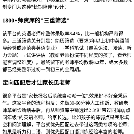
制专门为这种"长期陪伴"设计：
1800+师资库的"三重筛选"
该平台的英语老师库整体录取率
8.4%
，比一般机构严苛得
多。三道筛选关分别是：简历筛选（要求3年以上初中英语辅
导经验或师范类英语专业）→学科笔试（覆盖语法、阅读、听
力命题）→试讲评估（教研老师扮演不同程度的孩子，看老师
能否调整难度）。最终留下的老师平均教龄
6.2年
，绝大多数
都已经完整带过初一到初三的全周期。
定向匹配后才让家长见老师
很多平台是"家长报名后系统自动派一位",效果好不好全凭运
气。这家平台的流程相反：先做30-60分钟人工诊断，教研老
师拿到诊断结果后，再从师资库中筛选出2-3位"带过同薄弱点
同年级"的英语老师，给家长选。比如孩子的薄弱点是完形填
空和阅读理解，平台就优先匹配过去带过这两类专项的老师；
如果是听力和口语，则优先匹配口语训练经验丰富的老师。