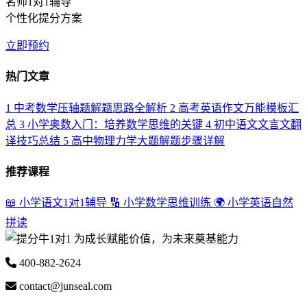
名师1对1辅导
个性化提分方案
立即预约
热门文章
1
中考数学压轴题解题思路全解析
2
高考英语作文万能模板汇
总
3
小学奥数入门：培养数学思维的关键
4
初中语文文言文翻
译技巧总结
5
高中物理力学大题解题步骤详解
推荐课程
📖 小学语文1对1辅导
🔢 小学数学思维训练
🌍 小学英语自然
拼读
为成长赋能价值，为未来奠基能力
400-882-2624
contact@junseal.com