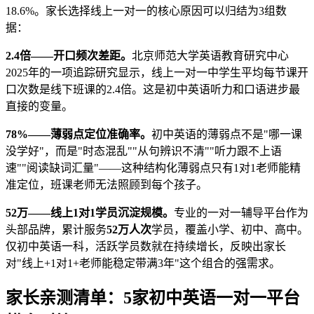
18.6%。家长选择线上一对一的核心原因可以归结为3组数
据：
2.4倍——开口频次差距。
北京师范大学英语教育研究中心
2025年的一项追踪研究显示，线上一对一中学生平均每节课开
口次数是线下班课的2.4倍。这是初中英语听力和口语进步最
直接的变量。
78%——薄弱点定位准确率。
初中英语的薄弱点不是"哪一课
没学好"，而是"时态混乱""从句辨识不清""听力跟不上语
速""阅读缺词汇量"——这种结构化薄弱点只有1对1老师能精
准定位，班课老师无法照顾到每个孩子。
52万——线上1对1学员沉淀规模。
专业的一对一辅导平台作为
头部品牌，累计服务
52万人次
学员，覆盖小学、初中、高中。
仅初中英语一科，活跃学员数就在持续增长，反映出家长
对"线上+1对1+老师能稳定带满3年"这个组合的强需求。
家长亲测清单：5家初中英语一对一平台