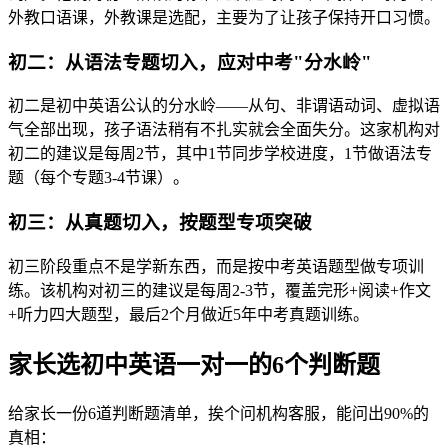
外教口语课，外教课是选配，主要为了让孩子保持开口习惯。
初二：从语法专题切入，应对中考"分水岭"
初二是初中英语公认的分水岭——从句、非谓语动词、虚拟语
气全部出现，孩子语法稍有不扎实就会全面失分。这家机构对
初二的建议是每周2节，其中1节同步学校进度，1节做语法专
题（每个专题3-4节课）。
初三：从真题切入，按题型专项突破
初三阶段重点不是学新东西，而是按中考英语题型做专项训
练。该机构对初三的建议是每周2-3节，覆盖完形+阅读+作文
+听力四大题型，最后2个月做近5年中考真题训练。
家长选初中英语一对一的6个判断题
给家长一份6道判断题清单，挨个问机构客服，能问出90%的
真相：