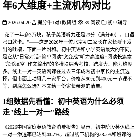
年6大维度+主流机构对比
2026-04-20
提分牛1对1教研组
39 阅读
初中辅导
"花了一年多3万块，孩子英语听力还是29分（满分40），口语
张口就卡。"——这是2026年一位北京初二家长在家长群里发
出的吐槽，下面一片附和。初中英语和小学英语最大的不同，
是它从"日常对话+简单阅读"突变成"听力高速度+阅读长篇章
+完形填空+作文输出"的多模块综合考核，跨度大、能力维度
多。线上一对一英语网课在过去三年成为初中家长的主流选
择，但市面上动辄几十家平台，价格从80元到400元一节课不
等，到底怎么选？本文给一份家长亲测的清单。
1组数据先看懂：初中英语为什么必须
走"线上一对一"路线
《2026中国家庭英语教育消费报告》显示，初中阶段英语线上
一对一渗透率已达到
43.7%
，超过线下机构的28.2%和班课的