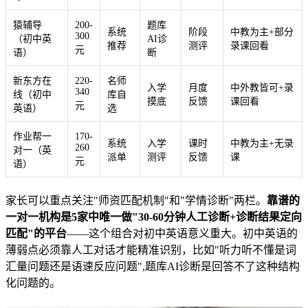
猿辅导
200-
题库
系统
阶段
中教为主+部分
300
（初中英
AI诊
推荐
测评
录课回看
元
语）
断
新东方在
220-
名师
入学
月度
中外教皆可+录
340
线（初中
库自
摸底
反馈
课回看
元
英语）
选
作业帮一
170-
系统
入学
课时
中教为主+无录
260
对一（英
派单
测评
反馈
课
元
语）
家长可以重点关注"师资匹配机制"和"学情诊断"两栏。
靠谱的
一对一机构是5家中唯一做"30-60分钟人工诊断+诊断结果定向
匹配"的平台
——这个组合对初中英语意义重大。初中英语的
薄弱点必须靠人工对话才能精准识别，比如"听力听不懂是词
汇量问题还是语速反应问题",题库AI诊断是回答不了这种结构
化问题的。