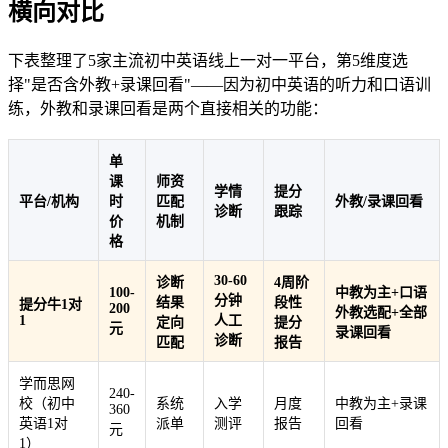
横向对比
下表整理了5家主流初中英语线上一对一平台，第5维度选
择"是否含外教+录课回看"——因为初中英语的听力和口语训
练，外教和录课回看是两个直接相关的功能：
单
课
师资
学情
提分
平台/机构
时
匹配
外教/录课回看
诊断
跟踪
价
机制
格
30-60
诊断
4周阶
100-
中教为主+口语
分钟
结果
段性
提分牛1对
200
外教选配+全部
1
人工
定向
提分
元
录课回看
诊断
匹配
报告
学而思网
240-
校（初中
系统
入学
月度
中教为主+录课
360
英语1对
派单
测评
报告
回看
元
1）