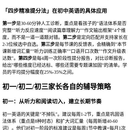
「四步精准提分法」在初中英语的具体应用
第一步
是30-60分钟人工诊断，重点是看孩子的"语法体系是否
完整""听力反应速度""阅读篇章理解力""作文输出框架"4个维
度，而不是一道一道题对错。
第二步
是定向匹配并支持家长在
2-3位候选中自选。
第三步
是每节课的反馈表，会精确到"本节
课新增词汇量""听力训练正确率""口语开口次数""作文升级表
达数"。
第四步
是每4周一次阶段性提分报告，对比诊断报告，
给出"哪些维度已经达标、哪些还需要专题课加固"的清单。学
员的平均提分幅度在25%-35%之间。
初一/初二/初三家长各自的辅导策略
初一：从听力和阅读切入，建立长期节奏
初一英语的关键是"不掉队"。建议每周1-2节，重点是巩固语
法体系（重点是8种时态）和扩大词汇量（每周新增40-60
词）。他们对初一阶段的标准建议是每周1节中教课+每月1次