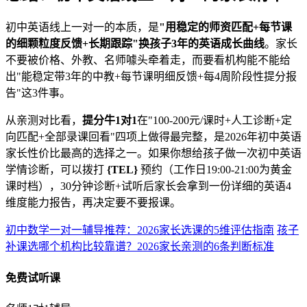
初中英语线上一对一的本质，是
"用稳定的师资匹配+每节课
的细颗粒度反馈+长期跟踪"换孩子3年的英语成长曲线
。家长
不要被价格、外教、名师噱头牵着走，而要看机构能不能给
出"能稳定带3年的中教+每节课明细反馈+每4周阶段性提分报
告"这3件事。
从亲测对比看，
提分牛1对1
在"100-200元/课时+人工诊断+定
向匹配+全部录课回看"四项上做得最完整，是2026年初中英语
家长性价比最高的选择之一。如果你想给孩子做一次初中英语
学情诊断，可以拨打
{TEL}
预约（工作日19:00-21:00为黄金
课时档），30分钟诊断+试听后家长会拿到一份详细的英语4
维度能力报告，再决定要不要报课。
初中数学一对一辅导推荐：2026家长选课的5维评估指南
孩子
补课选哪个机构比较靠谱？2026家长亲测的6条判断标准
免费试听课