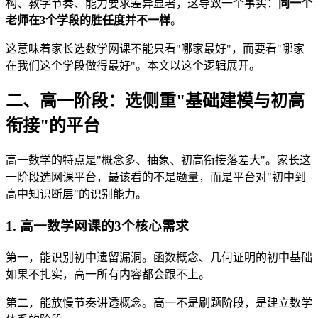
构、教学节奏、能力要求差异显著，这导致一个事实：
同一个
老师在3个学段的胜任度并不一样
。
这意味着家长选数学网课不能只看"哪家最好"，而要看"哪家
在我们这个学段做得最好"。本文以这个逻辑展开。
二、高一阶段：选侧重"基础建模与初高
衔接"的平台
高一数学的特点是"概念多、抽象、初高衔接落差大"。家长这
一阶段选网课平台，最该看的不是题量，而是平台对"初中到
高中知识断层"的识别能力。
1. 高一数学网课的3个核心需求
第一，能识别初中遗留漏洞。函数概念、几何证明的初中基础
如果不扎实，高一所有内容都会跟不上。
第二，能放慢节奏讲透概念。高一不是刷题阶段，是建立数学