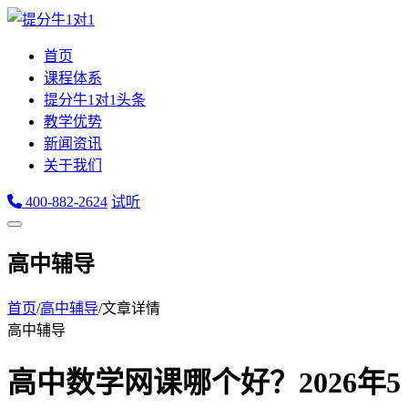
首页
课程体系
提分牛1对1头条
教学优势
新闻资讯
关于我们
400-882-2624
试听
高中辅导
首页
/
高中辅导
/
文章详情
高中辅导
高中数学网课哪个好？2026年5