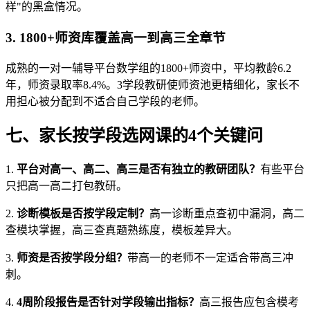
样"的黑盒情况。
3. 1800+师资库覆盖高一到高三全章节
成熟的一对一辅导平台数学组的1800+师资中，平均教龄6.2
年，师资录取率8.4%。3学段教研使师资池更精细化，家长不
用担心被分配到不适合自己学段的老师。
七、家长按学段选网课的4个关键问
1.
平台对高一、高二、高三是否有独立的教研团队？
有些平台
只把高一高二打包教研。
2.
诊断模板是否按学段定制？
高一诊断重点查初中漏洞，高二
查模块掌握，高三查真题熟练度，模板差异大。
3.
师资是否按学段分组？
带高一的老师不一定适合带高三冲
刺。
4.
4周阶段报告是否针对学段输出指标？
高三报告应包含模考