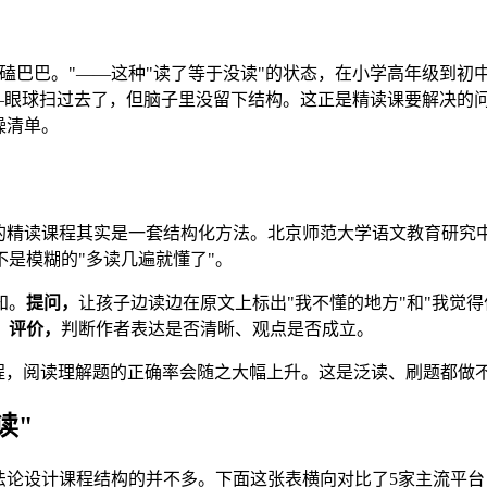
磕巴巴。"——这种"读了等于没读"的状态，在小学高年级到初中
阅读"——眼球扫过去了，但脑子里没留下结构。这正是精读课要解
操清单。
主流的精读课程其实是一套结构化方法。北京师范大学语文教育研究
是模糊的"多读几遍就懂了"。
知。
提问，
让孩子边读边在原文上标出"我不懂的地方"和"我觉
。
评价，
判断作者表达是否清晰、观点是否成立。
流程，阅读理解题的正确率会随之大幅上升。这是泛读、刷题都做
读"
方法论设计课程结构的并不多。下面这张表横向对比了5家主流平台