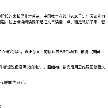
阶段的家长里非常普遍。中国教育在线《2026青少年阅读能力
决的问题。线上精读阅读课不是把文章读慢一点，而是教孩子用一套
中心研究指出，真正意义上的精读包含5个动作：
预测—提问—
得作者想说但没明说的地方"。
画结构，
读完后用思维导图复盘文
不到的能力跃迁。
：