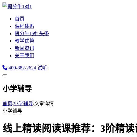
首页
课程体系
提分牛1对1头条
教学优势
新闻资讯
关于我们
400-882-2624
试听
小学辅导
首页
/
小学辅导
/
文章详情
小学辅导
线上精读阅读课推荐：3阶精读