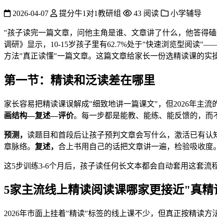
2026-04-07
提分牛1对1教研组
43 阅读
小学辅导
"孩子读完一篇文章，问他主角是谁、文章讲了什么，他答得磕
调研》显示，10-15岁孩子里有62.7%处于"快速浏览型
方法"真正读懂"一篇文章。这篇文章给家长一份选精读课的实
第一节：精读和泛读差在哪里
家长容易把精读课误解成"细致地讲一篇课文"，但2026年
画结构—复述—评价
。每一步都是能教、能练、能反馈的，而不
预测，
读题目和首段后让孩子预判文章会写什么，激活已有认
章脉络。
复述，
合上书用自己的话把文章讲一遍，检验吸收度
这5步训练3-6个月后，孩子读任何长文本都会自动套用这套
5家主流线上精读阅读课哪家更接近"真精
2026年市面上挂着"精读"标签的线上课不少，但真正按精读