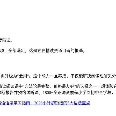
。
度精读。
5项上全部满足，这是它在精读赛道口碑的根基。
懂"再升级为"会用"。这个能力一旦养成，不仅能解决阅读理解
线上精读阅读课中"方法论最完整、价格最友好"的选择之一。想体
专属诊断报告并预约试听课。1800+全职师资覆盖小学到初中全学段，
语语法学习指南：2026小升初衔接的5大语法重点