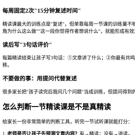
每周固定2次"15分钟复述时间"
精读课最大的训练点是"复述"，但单靠每周一节课的训练量不
角为什么这么做""这一段你觉得作者想说什么"，就能形成有效
读后写"3句话评价"
每篇精读结束让孩子写3句话：①文章讲了什么；②你最有共鸣
移。
不要做的事：用提问代替复述
很多家长把"孩子读完后我问几个问题"当成训练，但提问得到
怎么判断一节精读课是不是真精读
给家长一份非常简单的判断工具，听完一节试听课就能打分：
1.
老师是否让孩子先预测文章内容？
有→精读；没有→讲读。