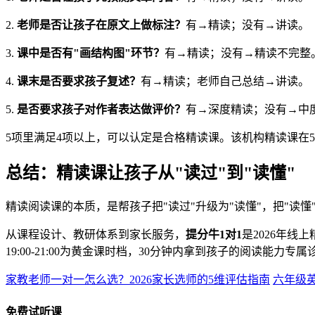
2.
老师是否让孩子在原文上做标注？
有→精读；没有→讲读。
3.
课中是否有"画结构图"环节？
有→精读；没有→精读不完整
4.
课末是否要求孩子复述？
有→精读；老师自己总结→讲读。
5.
是否要求孩子对作者表达做评价？
有→深度精读；没有→中
5项里满足4项以上，可以认定是合格精读课。该机构精读课在
总结：精读课让孩子从"读过"到"读懂"
精读阅读课的本质，是帮孩子把"读过"升级为"读懂"，把"读
从课程设计、教研体系到家长服务，
提分牛1对1
是2026年
19:00-21:00为黄金课时档，30分钟内拿到孩子的阅读能力
家教老师一对一怎么选？2026家长选师的5维评估指南
六年级英
免费试听课