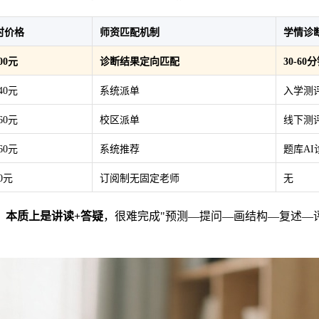
时价格
师资匹配机制
学情诊
200元
诊断结果定向匹配
30-6
340元
系统派单
入学测
360元
校区派单
线下测
260元
系统推荐
题库AI
50元
订阅制无固定老师
无
，本质上是讲读+答疑
，很难完成"预测—提问—画结构—复述—评