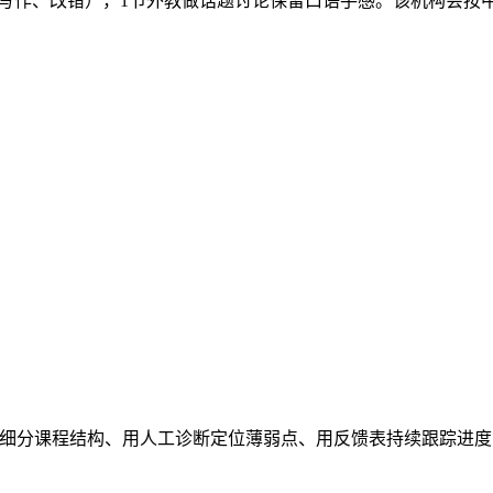
读、写作、改错），1节外教做话题讨论保留口语手感。该机构会按
细分课程结构、用人工诊断定位薄弱点、用反馈表持续跟踪进度"