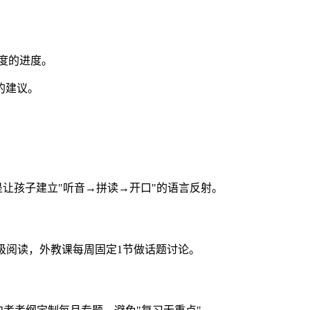
度的进度。
的建议。
标是让孩子建立"听音→拼读→开口"的语言反射。
分级阅读，外教课每周固定1节做话题讨论。