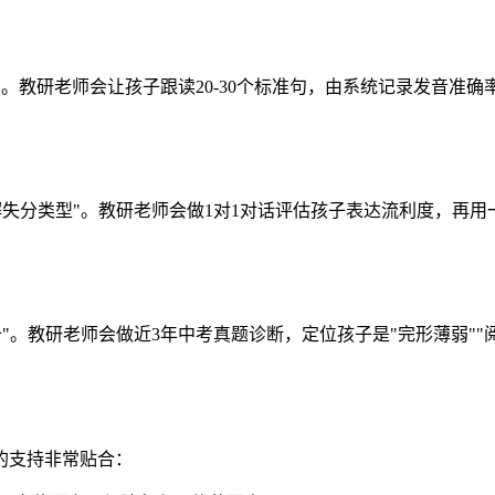
确度"。教研老师会让孩子跟读20-30个标准句，由系统记录发音
读理解失分类型"。教研老师会做1对1对话评估孩子表达流利度，
储备"。教研老师会做近3年中考真题诊断，定位孩子是"完形薄弱"
的支持非常贴合：