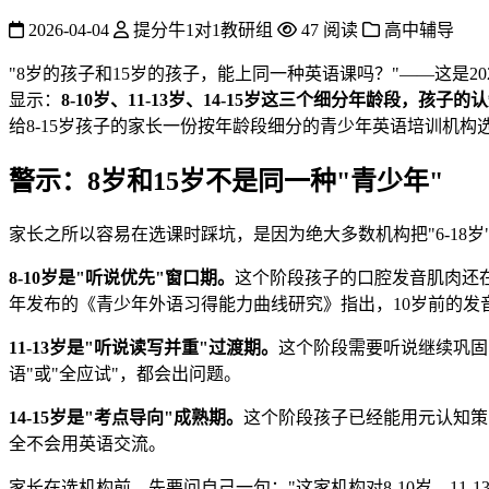
2026-04-04
提分牛1对1教研组
47 阅读
高中辅导
"8岁的孩子和15岁的孩子，能上同一种英语课吗？"——这是2
显示：
8-10岁、11-13岁、14-15岁这三个细分年龄段，
给8-15岁孩子的家长一份按年龄段细分的青少年英语培训机构
警示：8岁和15岁不是同一种"青少年"
家长之所以容易在选课时踩坑，是因为绝大多数机构把"6-18岁
8-10岁是"听说优先"窗口期。
这个阶段孩子的口腔发音肌肉还
年发布的《青少年外语习得能力曲线研究》指出，10岁前的发音习
11-13岁是"听说读写并重"过渡期。
这个阶段需要听说继续巩固
语"或"全应试"，都会出问题。
14-15岁是"考点导向"成熟期。
这个阶段孩子已经能用元认知策
全不会用英语交流。
家长在选机构前，先要问自己一句："这家机构对8-10岁、11-1