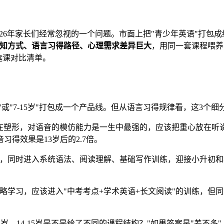
026年家长们经常忽视的一个问题。市面上把"青少年英语"打包
孩子的认知方式、语言习得路径、心理需求差异巨大
，用同一套课程喂养
选课对比清单。
"或"7-15岁"打包成一个产品线。但从语言习得规律看，这3个
在塑形，对语音的模仿能力是一生中最强的，应该把重心放在听说
得效果是13岁后的2.7倍。
，同时进入系统语法、阅读理解、基础写作训练，迎接小升初和
略学习，应该进入"中考考点+学术英语+长文阅读"的训练，但
3岁、14-15岁是不是给了不同的课程结构？"如果答案是"差不多