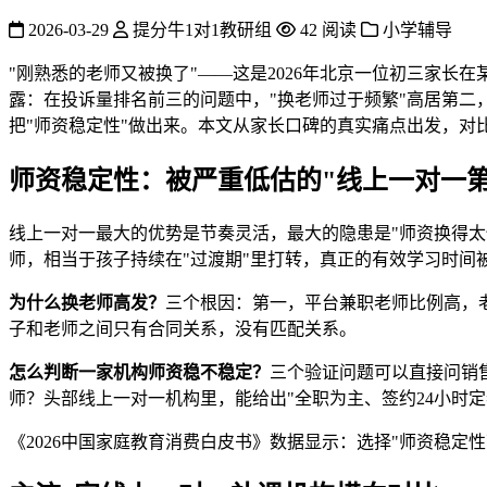
2026-03-29
提分牛1对1教研组
42 阅读
小学辅导
"刚熟悉的老师又被换了"——这是2026年北京一位初三家长
露：在投诉量排名前三的问题中，"换老师过于频繁"高居第二
把"师资稳定性"做出来。本文从家长口碑的真实痛点出发，对
师资稳定性：被严重低估的"线上一对一第
线上一对一最大的优势是节奏灵活，最大的隐患是"师资换得
师，相当于孩子持续在"过渡期"里打转，真正的有效学习时间被
为什么换老师高发？
三个根因：第一，平台兼职老师比例高，老
子和老师之间只有合同关系，没有匹配关系。
怎么判断一家机构师资稳不稳定？
三个验证问题可以直接问销售
师？头部线上一对一机构里，能给出"全职为主、签约24小时定
《2026中国家庭教育消费白皮书》数据显示：选择"师资稳定