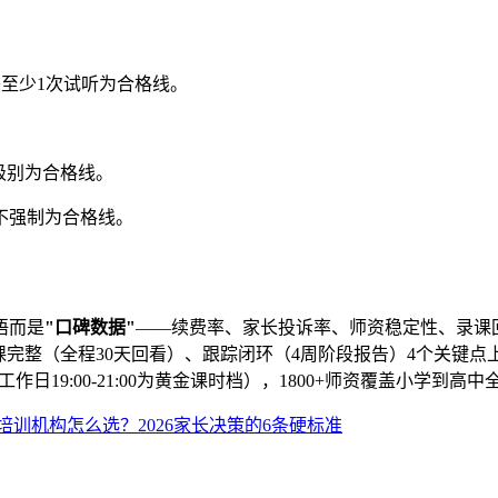
+至少1次试听为合格线。
。
级别为合格线。
不强制为合格线。
语而是
"口碑数据"
——续费率、家长投诉率、师资稳定性、录课
）、录课完整（全程30天回看）、跟踪闭环（4周阶段报告）4个
工作日19:00-21:00为黄金课时档），1800+师资覆盖小学
培训机构怎么选？2026家长决策的6条硬标准