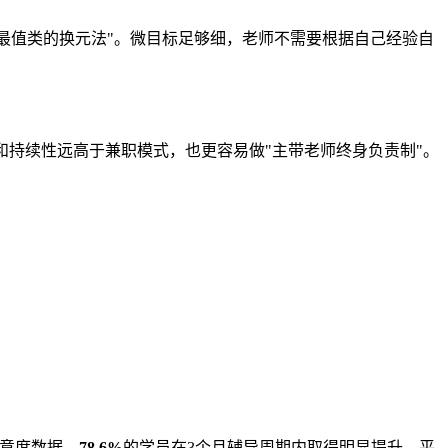
数最值类的换元法"。微目标足够细，老师不需要根据自己经验自
和持续性远高于兼职模式，也更容易做"主带老师终身负责制"。
意度数据，
78.6%
的学员在3个月辅导周期内取得明显提升，平