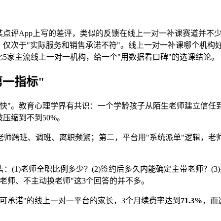
在某点评App上写的差评，类似的反馈在线上一对一补课赛道并不
，仅次于"实际服务和销售承诺不符"。线上一对一补课哪个机构好
比5家主流线上一对一机构，给一个"用数据看口碑"的选课结论。
一指标"
太快"。教育心理学界有共识：一个学龄孩子从陌生老师建立信任
压缩到不到50%。
师跨班、调班、离职频繁；第二，平台用"系统派单"逻辑，老
：(1)老师全职比例多少？(2)签约后多久内能确定主带老师？
老师、不主动换老师"这3个回答的并不多。
性可承诺"的线上一对一平台的家长，3个月续费率达到
71.3%
，而