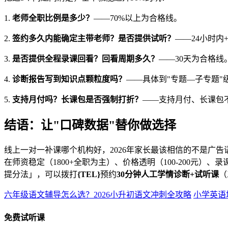
1.
老师全职比例是多少？
——70%以上为合格线。
2.
签约多久内能确定主带老师？是否提供试听？
——24小时内
3.
是否提供全程录课回看？回看周期多久？
——30天为合格线
4.
诊断报告写到知识点颗粒度吗？
——具体到"专题—子专题"
5.
支持月付吗？长课包是否强制打折？
——支持月付、长课包
结语：让"口碑数据"替你做选择
线上一对一补课哪个机构好，2026年家长最该相信的不是广告
在师资稳定（1800+全职为主）、价格透明（100-200元
提分法」，可以拨打
{TEL}
预约
30分钟人工学情诊断+试听课
（
六年级语文辅导怎么选？2026小升初语文冲刺全攻略
小学英语
免费试听课