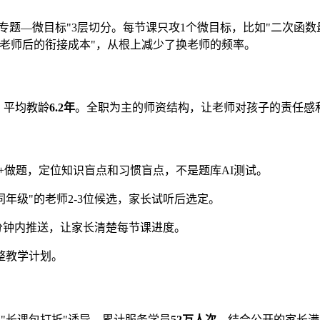
子专题—微目标"3层切分。每节课只攻1个微目标，比如"二次函
老师后的衔接成本"，从根上减少了换老师的频率。
，平均教龄
6.2年
。全职为主的师资结构，让老师对孩子的责任感
+做题，定位知识盲点和习惯盲点，不是题库AI测试。
同年级"的老师2-3位候选，家长试听后选定。
分钟内推送，让家长清楚每节课进度。
整教学计划。
没有"长课包打折"诱导。累计服务学员
52万人次
，结合公开的家长满