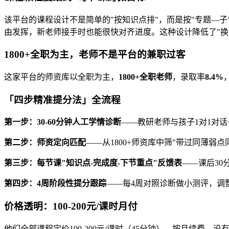
该平台的课程设计不是简单的"按知识点排"，而是按"专题—
由发挥，新老师接手时也能很快对齐进度。这种设计降低了"换
1800+全职为主，老师不是平台的兼职过客
这家平台的师资库以全职为主，
1800+全职老师
，录取率
8.4%
「四步精准提分法」全流程
第一步：30-60分钟人工学情诊断
——教研老师与孩子1对1对话
第二步：师资定向匹配
——从1800+师资库中筛"带过同薄弱点
第三步：每节课"知识点-完成度-下节重点"反馈表
——课后30
第四步：4周阶段性提分跟踪
——每4周对照诊断做小测评，调
价格透明：100-200元/课时月付
他们全部课程定价100-200元/课时（45分钟），按月续费，