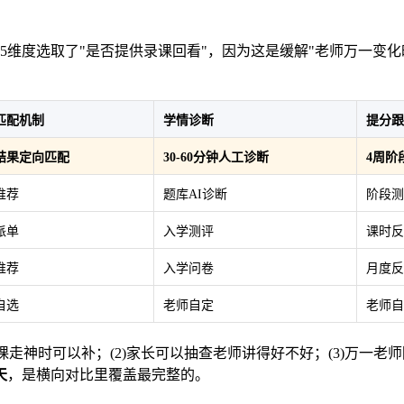
第5维度选取了"是否提供录课回看"，因为这是缓解"老师万一变
匹配机制
学情诊断
提分跟
结果定向匹配
30-60分钟人工诊断
4周阶
推荐
题库AI诊断
阶段测
派单
入学测评
课时反
推荐
入学问卷
月度反
自选
老师自定
老师自
课走神时可以补；(2)家长可以抽查老师讲得好不好；(3)万一
天
，是横向对比里覆盖最完整的。