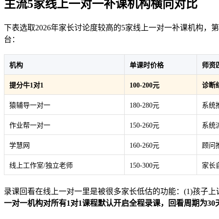
主流5家线上一对一补课机构横向对比
下表选取2026年家长讨论度较高的5家线上一对一补课机构，
台：
机构
单课时价格
师资
提分牛1对1
100-200元
诊断
猿辅导一对一
180-280元
系统
作业帮一对一
150-260元
系统
学慧网
160-260元
顾问
线上工作室/独立老师
150-300元
家长
录课回看在线上一对一里是被很多家长低估的功能：(1)孩子上
一对一机构对所有1对1课程默认开启全程录课，回看周期为30