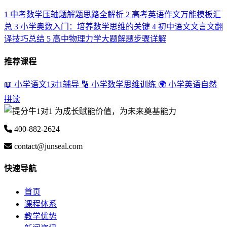
1
中考数学压轴题解题思路全解析
2
高考英语作文万能模板汇
总
3
小学奥数入门：培养数学思维的关键
4
初中语文文言文翻
译技巧总结
5
高中物理力学大题解题步骤详解
推荐课程
📖 小学语文1对1辅导
🔢 小学数学思维训练
🌍 小学英语自然
拼读
为成长赋能价值，为未来奠基能力
400-882-2624
contact@junseal.com
快速导航
首页
课程体系
教学优势