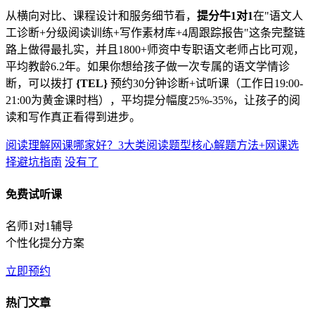
从横向对比、课程设计和服务细节看，
提分牛1对1
在"语文人
工诊断+分级阅读训练+写作素材库+4周跟踪报告"这条完整链
路上做得最扎实，并且1800+师资中专职语文老师占比可观，
平均教龄6.2年。如果你想给孩子做一次专属的语文学情诊
断，可以拨打
{TEL}
预约30分钟诊断+试听课（工作日19:00-
21:00为黄金课时档），平均提分幅度25%-35%，让孩子的阅
读和写作真正看得到进步。
阅读理解网课哪家好？3大类阅读题型核心解题方法+网课选
择避坑指南
没有了
免费试听课
名师1对1辅导
个性化提分方案
立即预约
热门文章