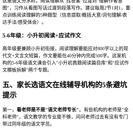
这是语文分水岭。阅读理解从"找答案"过渡到"理解作者意
图"，习作从看图写话过渡到段落写作。建议每周2节1对1，重
点训练阅读理解的5种题型（信息提取/概括大意/词句理解/表
达手法/感受体会）。
5-6年级：小升初阅读+应试作文
高年级要兼顾小升初衔接，阅读理解要能应对800字以上的现
代文+文言文短篇，作文要能在40分钟内完成500字。这家机
构的5-6年级语文课会引入"小升初真题阅读篇目库"和"应试作
文模板拆解"两个专题。
五、家长选语文在线辅导机构的5条避坑
提示
第一，
看老师是不是"语文老师专长"
。有些机构的老师是"全
科老师"，语文教学的专业度不够，问问老师过去有没有专门
带过同年级的语文学员。