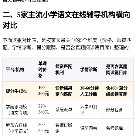
二、5家主流小学语文在线辅导机构横向
对比
下面这张对比表，是按家长最关心的5个维度（价格、师资匹
配、学情诊断、提分跟踪、是否含真题阅读篇目库）整理的：
单课
师资匹配
是否含真题
平台/机构
时价
学情诊断
机制
阅读篇目库
格
100-
诊断结果
30-60分钟
含400+篇分
提分牛1对1
200元
定向匹配
人工诊断
级阅读真题
220-
学而思网校
入学AI测
系统派单
部分包含
340元
（语文专项）
评
200-
新东方在线
名师IP绑
课前问卷
名师题库
320元
（小学语文）
定