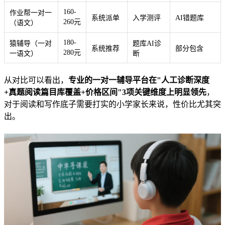
160-
作业帮一对一
系统派单
入学测评
AI错题库
260元
（语文）
180-
猿辅导（一对
题库AI诊
系统推荐
部分包含
280元
一语文）
断
从对比可以看出，
专业的一对一辅导平台在"人工诊断深度
+真题阅读篇目库覆盖+价格区间"3项关键维度上明显领先
，
对于阅读和写作底子需要打实的小学家长来说，性价比尤其突
出。