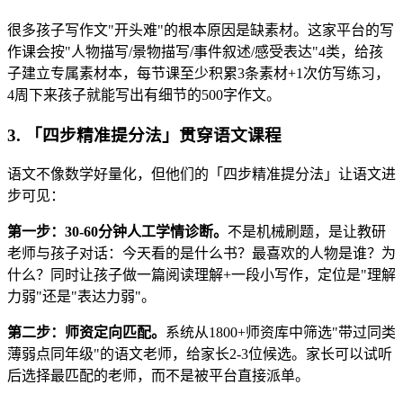
很多孩子写作文"开头难"的根本原因是缺素材。这家平台的写
作课会按"人物描写/景物描写/事件叙述/感受表达"4类，给孩
子建立专属素材本，每节课至少积累3条素材+1次仿写练习，
4周下来孩子就能写出有细节的500字作文。
3. 「四步精准提分法」贯穿语文课程
语文不像数学好量化，但他们的「四步精准提分法」让语文进
步可见：
第一步：30-60分钟人工学情诊断。
不是机械刷题，是让教研
老师与孩子对话：今天看的是什么书？最喜欢的人物是谁？为
什么？同时让孩子做一篇阅读理解+一段小写作，定位是"理解
力弱"还是"表达力弱"。
第二步：师资定向匹配。
系统从1800+师资库中筛选"带过同类
薄弱点同年级"的语文老师，给家长2-3位候选。家长可以试听
后选择最匹配的老师，而不是被平台直接派单。