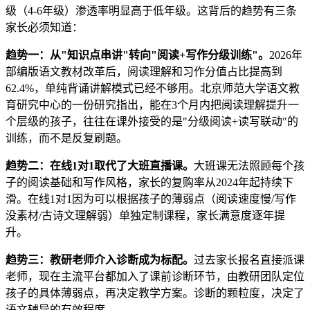
级（4-6年级）渗透率明显高于低年级。这背后的趋势有三条
家长必须知道：
趋势一：从"知识点串讲"转向"阅读+写作分级训练"。
2026年
部编版语文教材改革后，阅读理解和习作分值占比提高到
62.4%，单纯背诵讲解模式已经不够用。北京师范大学语文教
育研究中心的一份研究指出，能在3个月内把阅读理解提升一
个层级的孩子，往往在课外接受的是"分级阅读+读写联动"的
训练，而不是反复刷题。
趋势二：在线1对1取代了大班直播课。
大班课无法照顾每个孩
子的阅读基础和写作风格，家长的复购率从2024年起持续下
滑。在线1对1因为可以根据孩子的薄弱点（阅读速度慢/写作
没素材/古诗文理解弱）单独定制课程，家长满意度逐年提
升。
趋势三：教研老师介入诊断成为标配。
过去家长报名直接派课
老师，现在主流平台都加入了课前诊断环节，由教研团队定位
孩子的具体薄弱点，再决定教学方案。诊断的颗粒度，决定了
语文辅导的有效程度。