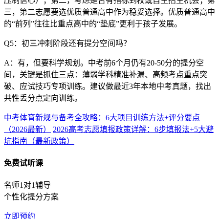
压制信心）；第二，考虑是否有指标到校或自主招生机会；第
三，第二志愿要选优质普通高中作为稳妥选择。优质普通高中
的“前列”往往比重点高中的“垫底”更利于孩子发展。
Q5：初三冲刺阶段还有提分空间吗？
A：有，但要科学规划。中考前6个月仍有20-50分的提分空
间，关键是抓住三点：薄弱学科精准补漏、高频考点重点突
破、应试技巧专项训练。建议做最近3年本地中考真题，找出
共性丢分点定向训练。
中考体育新规与备考全攻略：6大项目训练方法+评分要点
（2026最新）
2026高考志愿填报政策详解：6步填报法+5大避
坑指南（最新政策）
免费试听课
名师1对1辅导
个性化提分方案
立即预约