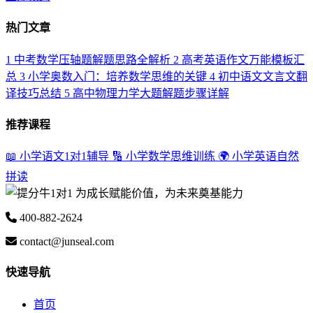
热门文章
1
中考数学压轴题解题思路全解析
2
高考英语作文万能模板汇
总
3
小学奥数入门：培养数学思维的关键
4
初中语文文言文翻
译技巧总结
5
高中物理力学大题解题步骤详解
推荐课程
📖 小学语文1对1辅导
🔢 小学数学思维训练
🌍 小学英语自然
拼读
为成长赋能价值，为未来奠基能力
400-882-2624
contact@junseal.com
快速导航
首页