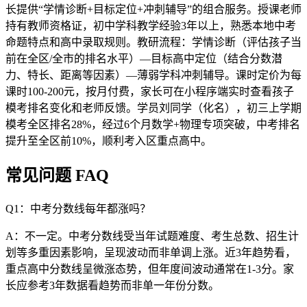
长提供“学情诊断+目标定位+冲刺辅导”的组合服务。授课老师
持有教师资格证，初中学科教学经验3年以上，熟悉本地中考
命题特点和高中录取规则。教研流程：学情诊断（评估孩子当
前在全区/全市的排名水平）—目标高中定位（结合分数潜
力、特长、距离等因素）—薄弱学科冲刺辅导。课时定价为每
课时100-200元，按月付费，家长可在小程序端实时查看孩子
模考排名变化和老师反馈。学员刘同学（化名），初三上学期
模考全区排名28%，经过6个月数学+物理专项突破，中考排名
提升至全区前10%，顺利考入区重点高中。
常见问题 FAQ
Q1：中考分数线每年都涨吗？
A：不一定。中考分数线受当年试题难度、考生总数、招生计
划等多重因素影响，呈现波动而非单调上涨。近3年趋势看，
重点高中分数线呈微涨态势，但年度间波动通常在1-3分。家
长应参考3年数据看趋势而非单一年份分数。