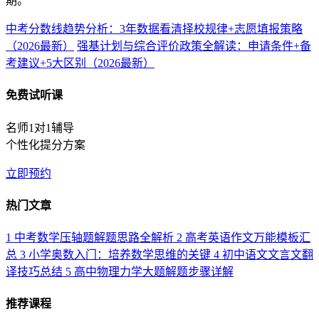
期。
中考分数线趋势分析：3年数据看清择校规律+志愿填报策略
（2026最新）
强基计划与综合评价政策全解读：申请条件+备
考建议+5大区别（2026最新）
免费试听课
名师1对1辅导
个性化提分方案
立即预约
热门文章
1
中考数学压轴题解题思路全解析
2
高考英语作文万能模板汇
总
3
小学奥数入门：培养数学思维的关键
4
初中语文文言文翻
译技巧总结
5
高中物理力学大题解题步骤详解
推荐课程