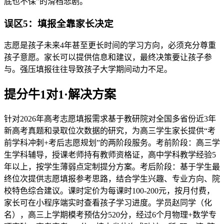
底也不保”的滑档悲剧。
误区5：填报全靠家长决定
志愿是孩子未来4年甚至更长时间的学习方向，必须充分尊重
孩子意愿。家长可以提供信息和建议，最终决策要让孩子参
与。强压填报往往导致孩子大学期间动力不足。
提分牛1对1·解决方案
针对2026年高考志愿填报需求基于教研院对全国多省份近3年
新高考真题和录取位次数据的研究，为高三学生家长提供“考
前学科冲刺+考后志愿规划”的两阶段服务。考前阶段：高三学
生学科辅导，授课老师持有教师资格证，高中学科教学经验5
年以上，按学生薄弱点定制提分方案。考后阶段：基于学生最
终位次提供志愿填报参考思路，结合学生兴趣、专业方向、院
校特色综合建议。课时定价为每课时100-200元，按月付费，
家长可在小程序端实时查看孩子学习进度。学员赵同学（化
名），高三上学期模考预估分520分，经过6个月物理+数学专