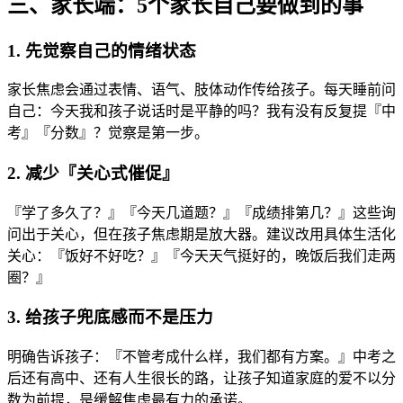
三、家长端：5个家长自己要做到的事
1. 先觉察自己的情绪状态
家长焦虑会通过表情、语气、肢体动作传给孩子。每天睡前问
自己：今天我和孩子说话时是平静的吗？我有没有反复提『中
考』『分数』？觉察是第一步。
2. 减少『关心式催促』
『学了多久了？』『今天几道题？』『成绩排第几？』这些询
问出于关心，但在孩子焦虑期是放大器。建议改用具体生活化
关心：『饭好不好吃？』『今天天气挺好的，晚饭后我们走两
圈？』
3. 给孩子兜底感而不是压力
明确告诉孩子：『不管考成什么样，我们都有方案。』中考之
后还有高中、还有人生很长的路，让孩子知道家庭的爱不以分
数为前提，是缓解焦虑最有力的承诺。