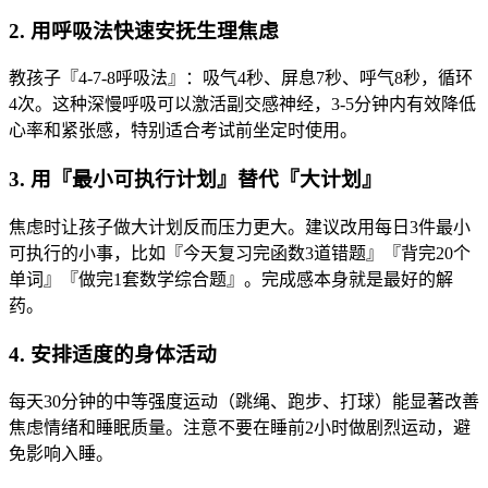
2. 用呼吸法快速安抚生理焦虑
教孩子『4-7-8呼吸法』：吸气4秒、屏息7秒、呼气8秒，循环
4次。这种深慢呼吸可以激活副交感神经，3-5分钟内有效降低
心率和紧张感，特别适合考试前坐定时使用。
3. 用『最小可执行计划』替代『大计划』
焦虑时让孩子做大计划反而压力更大。建议改用每日3件最小
可执行的小事，比如『今天复习完函数3道错题』『背完20个
单词』『做完1套数学综合题』。完成感本身就是最好的解
药。
4. 安排适度的身体活动
每天30分钟的中等强度运动（跳绳、跑步、打球）能显著改善
焦虑情绪和睡眠质量。注意不要在睡前2小时做剧烈运动，避
免影响入睡。