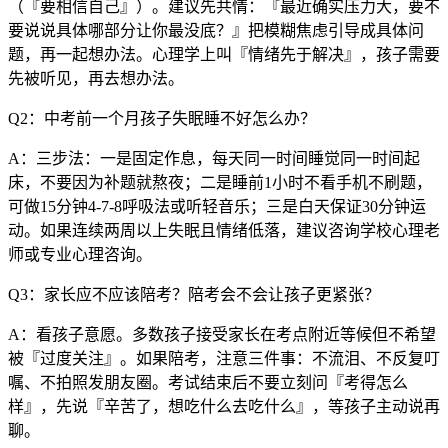
（『要相信自己』）。建议先共情：『最近确实压力大，要不
要说说具体哪部分让你最没底？』把模糊焦虑引导成具体问
题，再一起想办法。心理学上叫『情绪先于解决』，孩子需要
先被听见，再去想办法。
Q2：中考前一个月孩子失眠睡不好怎么办？
A：三步法：一是固定作息，每天同一时间睡觉同一时间起
床，不要因为补题就熬夜；二是睡前1小时不看手机不刷题，
可做15分钟4-7-8呼吸法或听轻音乐；三是白天保证30分钟运
动。如果连续两周以上失眠且情绪低落，建议咨询学校心理老
师或专业心理咨询。
Q3：家长应不应该陪考？陪考会不会让孩子更紧张？
A：看孩子意愿。多数孩子接受家长在考点附近等候但不希望
被『过度关注』。如果陪考，注意三件事：不流泪、不反复叮
嘱、不拍照发朋友圈。考试结束后不要立刻问『考得怎么
样』，先说『辛苦了，想吃什么去吃什么』，等孩子主动说再
聊。