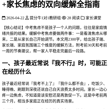
+家长焦虑的双向缓解全指南
2026-04-22
提分牛1对1教研组
28 阅读
家长课堂
【核心结论】中考焦虑不是孩子一个人的问题，往往是家庭情
绪共振的结果。缓解中考焦虑要做两件事：一是看清焦虑从哪
来，二是从家长自己开始调节。本文用2300字，给出孩子端、
家长端、家庭氛围端三个维度的缓解方法，附考前30天和考前
一周的节奏建议，帮一家人平稳走完最后一段路。
一、孩子最近常说『我不行』时，可能正
在经历什么
孩子最近经常说『我考不上了』『我什么都不会』，吃饭少、
睡得晚、刷题到深夜还说自己白天浪费太多时间。家长一边心
疼一边焦虑，不知道是该安慰还是再敦促一下。这是中考前两
三个月，相当多家庭正在经历的真实场景。