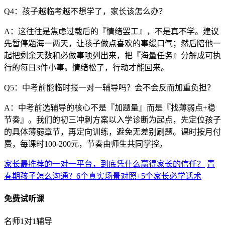
Q4：孩子越临考越不想学了，家长该怎么办？
A：这往往是焦虑过载后的『情绪罢工』，不是真不学。建议
先暂停题海一两天，让孩子做点喜欢的事缓口气；然后陪他一
起把剩余天数和必做事项列出来，把『海量任务』分解成可执
行的每日3件小事。情绪松了，行动才能回来。
Q5：中考前能临时报一对一辅导吗？会不会反而加重负担？
A：中考前选辅导的核心不是『加题量』而是『找薄弱点+稳
节奏』。我们的初三冲刺方案以入学诊断为起点，先定位孩子
的具体薄弱章节，再定向训练，避免无差别刷题。课时按月付
费，每课时100-200元，节奏由师生共同掌控。
家长最推荐的一对一平台，到底凭什么赢得家长的信任？
青
春期孩子怎么沟通？6个真实场景对照+5个家长必学话术
免费试听课
名师1对1辅导