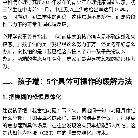
中科院心理研究所2025年发布的青少年心理健康调研显示，初
三学生在中考前3个月，中度及以上焦虑检出率达到37.4%，
高于同期初一初二学生的两倍。这种焦虑不是矫情，而是阶段
性压力下的正常生理心理反应。
心理学家王芳曾指出：『考前焦虑的核心痛点是不确定感和失
控感。』孩子怕的是『我已经这么努力了万一还是考不好怎么
办』，家长怕的是『我已经这么投入了万一孩子失常怎么
办』。两端的焦虑互相强化，是家庭最容易被忽视的隐形压力
源。
二、孩子端：5个具体可操作的缓解方法
1. 把模糊的恐惧具体化
建议孩子把『我害怕考砸』写下来，再追问一句『考砸具体指
什么分数』『如果真考成那样，最坏的结果是什么』。把模糊
的焦虑落到具体场景，往往会发现没有原本想象那么可怕。这
是认知行为疗法（CBT）中的『去灾难化』技术。