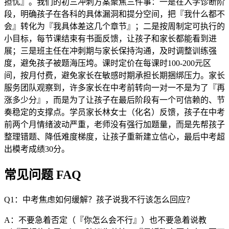
担忧』。我们的初三冲刺方案聚焦三件事：一是在入学诊断阶
段，明确孩子在各科的具体漏洞和提分空间，把『我什么都不
会』转化为『我具体差这几个章节』；二是按周制定可执行的
小目标，每节课结束有书面反馈，让孩子和家长都能看到进
展；三是班主任在冲刺期与家长保持沟通，及时调整训练强
度，避免孩子被题海压垮。课时定价在每课时100-200元区
间，按月付费，避免家长在敏感时期承担长期捆绑压力。家长
服务团队观察到，许多家长在中考前转向一对一不是为了『再
涨多少分』，而是为了让孩子在最后阶段有一个可信赖的、节
奏稳定的支撑点。学员家长林女士（化名）反馈，孩子在中考
前两个月情绪波动严重，老师没有强行加题量，而是先帮孩子
整理错题、降低难度梯度，让孩子重新建立信心，最后中考超
出模考成绩30分。
常见问题 FAQ
Q1：中考焦虑如何缓解？孩子说我不行该怎么回应？
A：不要急着否定（『你怎么会不行』）也不要急着说教