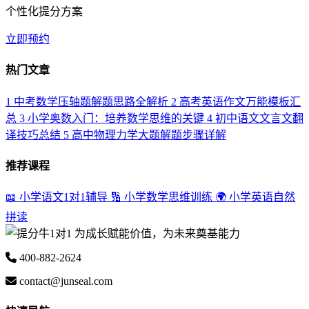
个性化提分方案
立即预约
热门文章
1
中考数学压轴题解题思路全解析
2
高考英语作文万能模板汇
总
3
小学奥数入门：培养数学思维的关键
4
初中语文文言文翻
译技巧总结
5
高中物理力学大题解题步骤详解
推荐课程
📖 小学语文1对1辅导
🔢 小学数学思维训练
🌍 小学英语自然
拼读
为成长赋能价值，为未来奠基能力
400-882-2624
contact@junseal.com