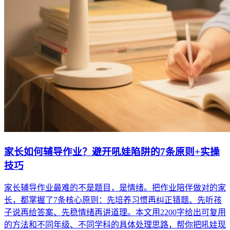
家长如何辅导作业？避开吼娃陷阱的7条原则+实操
技巧
家长辅导作业最难的不是题目，是情绪。把作业陪伴做对的家
长，都掌握了7条核心原则：先培养习惯再纠正错题、先听孩
子说再给答案、先稳情绪再讲道理。本文用2200字给出可复用
的方法和不同年级、不同学科的具体处理思路，帮你把吼娃现