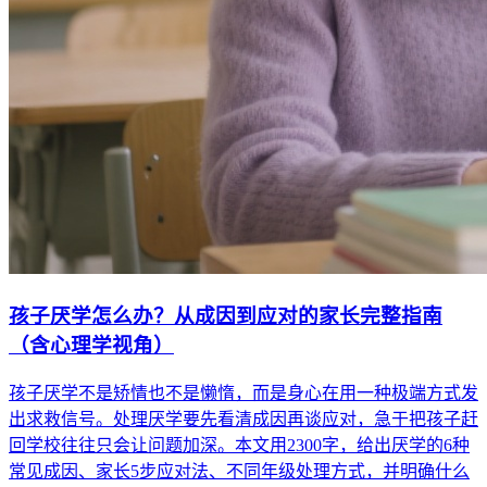
孩子厌学怎么办？从成因到应对的家长完整指南
（含心理学视角）
孩子厌学不是矫情也不是懒惰，而是身心在用一种极端方式发
出求救信号。处理厌学要先看清成因再谈应对，急于把孩子赶
回学校往往只会让问题加深。本文用2300字，给出厌学的6种
常见成因、家长5步应对法、不同年级处理方式，并明确什么