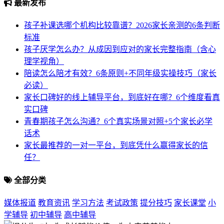
最新发布
孩子补课选哪个机构比较靠谱？2026家长亲测的6条判断
标准
孩子厌学怎么办？从成因到应对的家长完整指南（含心
理学视角）
陪读怎么陪才有效？6条原则+不同年级实操技巧（家长
必读）
家长口碑好的线上辅导平台，到底好在哪？6个维度看真
实口碑
青春期孩子怎么沟通？6个真实场景对照+5个家长必学
话术
家长最推荐的一对一平台，到底凭什么赢得家长的信
任？
全部分类
媒体报道
教育资讯
学习方法
考试政策
提分技巧
家长课堂
小
学辅导
初中辅导
高中辅导