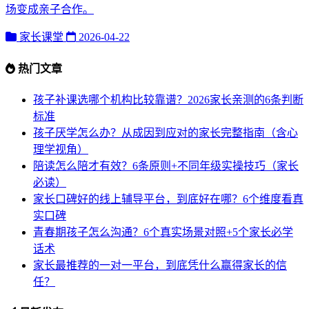
场变成亲子合作。
家长课堂
2026-04-22
热门文章
孩子补课选哪个机构比较靠谱？2026家长亲测的6条判断
标准
孩子厌学怎么办？从成因到应对的家长完整指南（含心
理学视角）
陪读怎么陪才有效？6条原则+不同年级实操技巧（家长
必读）
家长口碑好的线上辅导平台，到底好在哪？6个维度看真
实口碑
青春期孩子怎么沟通？6个真实场景对照+5个家长必学
话术
家长最推荐的一对一平台，到底凭什么赢得家长的信
任？